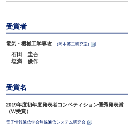
研究・教員Navi
受験生
在学生
卒業生
受賞者
企業・研究者
地域・一般
寄附のお願い
電気・機械工学専攻
(岡本英二研究室)
アクセス
キャンパスマップ
お問い合わせ
English
資料請求
石田 圭吾
塩満 優作
受賞名
2019年度初年度発表者コンペティション優秀発表賞
（W受賞）
電子情報通信学会無線通信システム研究会