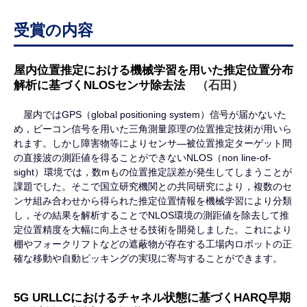
受賞の内容
屋内位置推定における機械学習を用いた推定位置分布
解析に基づくNLOSセンサ除去法　
（石田）
屋内ではGPS（global positioning system）信号が届かないた
め，ビーコン信号を用いた三角測量原理の位置推定技術が用いら
れます。しかし障害物等によりセンサ―被位置推定ターゲット間
の直接波の測距値を得ることができないNLOS（non line-of-
sight）環境では，数mもの位置推定誤差が発生してしまうことが
課題でした。そこで国立研究機関との共同研究により，複数のセ
ンサ組み合わせから得られた推定位置情報を機械学習により分類
し，その結果を解析することでNLOS環境の測距値を除去して推
定位置精度を大幅に向上させる技術を開発しました。これにより
棚やフォークリフトなどの遮蔽物が存在する工場内ロボットの正
確な移動や自動ピッキングの実現に寄与することができます。
5G URLLCにおけるチャネル状態に基づくHARQ早期