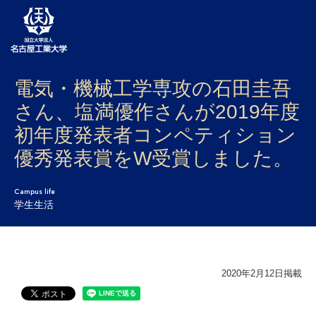
電気・機械工学専攻の石田圭吾
大学案内
さん、塩満優作さんが2019年度
学部・大学院・センター
初年度発表者コンペティション
入試
優秀発表賞をW受賞しました。
学生生活
Campus life
学生生活
研究・産学官連携
社会連携
2020年2月12日掲載
国際交流