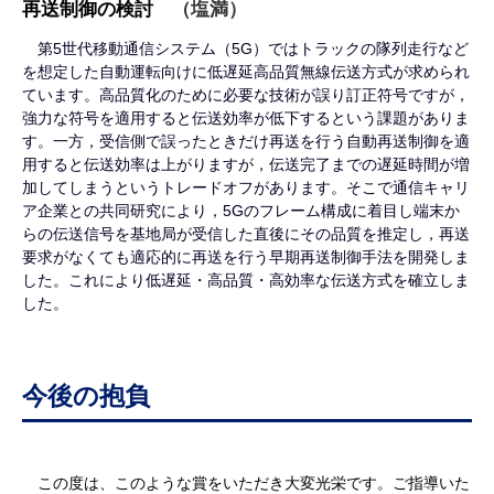
再送制御の検討　
（塩満）
第5世代移動通信システム（5G）ではトラックの隊列走行など
を想定した自動運転向けに低遅延高品質無線伝送方式が求められ
ています。高品質化のために必要な技術が誤り訂正符号ですが，
強力な符号を適用すると伝送効率が低下するという課題がありま
す。一方，受信側で誤ったときだけ再送を行う自動再送制御を適
用すると伝送効率は上がりますが，伝送完了までの遅延時間が増
加してしまうというトレードオフがあります。そこで通信キャリ
ア企業との共同研究により，5Gのフレーム構成に着目し端末か
らの伝送信号を基地局が受信した直後にその品質を推定し，再送
要求がなくても適応的に再送を行う早期再送制御手法を開発しま
した。これにより低遅延・高品質・高効率な伝送方式を確立しま
した。
今後の抱負
　この度は、このような賞をいただき大変光栄です。ご指導いた