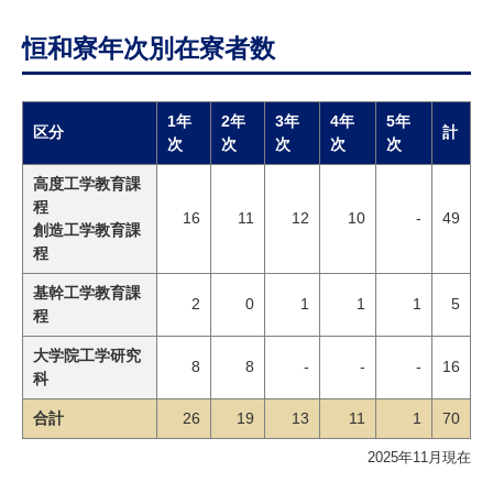
恒和寮年次別在寮者数
1年
2年
3年
4年
5年
区分
計
次
次
次
次
次
高度工学教育課
程
16
11
12
10
-
49
創造工学教育課
程
基幹工学教育課
2
0
1
1
1
5
程
大学院工学研究
8
8
-
-
-
16
科
合計
26
19
13
11
1
70
2025年11月現在