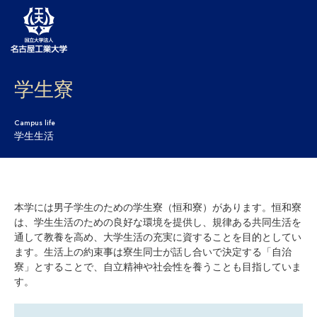
学生寮
大学案内
学部・大学院・センター
Campus life
学生生活
入試
学生生活
本学には男子学生のための学生寮（恒和寮）があります。恒和寮
研究・産学官連携
は、学生生活のための良好な環境を提供し、規律ある共同生活を
通して教養を高め、大学生活の充実に資することを目的としてい
社会連携
ます。生活上の約束事は寮生同士が話し合いで決定する「自治
寮」とすることで、自立精神や社会性を養うことも目指していま
国際交流
す。