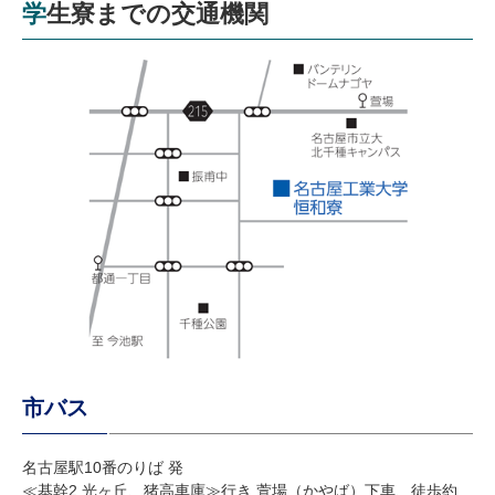
学生寮までの交通機関
市バス
名古屋駅10番のりば 発
≪基幹2 光ヶ丘、猪高車庫≫行き 萱場（かやば）下車、徒歩約