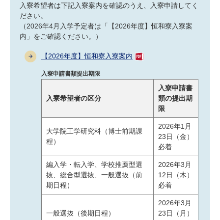
研究・教員Navi
入寮希望者は下記入寮案内を確認のうえ、入寮申請してく
ださい。
（2026年4月入学予定者は「【2026年度】恒和寮入寮案
内」をご確認ください。）
受験生
在学生
卒業生
企業・研究者
地域・一般
【2026年度】恒和寮入寮案内
寄附のお願い
入寮申請書類提出期限
アクセス
キャンパスマップ
お問い合わせ
English
資料請求
入寮申請書
入寮希望者の区分
類の提出期
限
2026年1月
大学院工学研究科（博士前期課
23日（金）
程）
必着
編入学・転入学、学校推薦型選
2026年3月
抜、総合型選抜、一般選抜（前
12日（木）
期日程）
必着
2026年3月
一般選抜（後期日程）
23日（月）