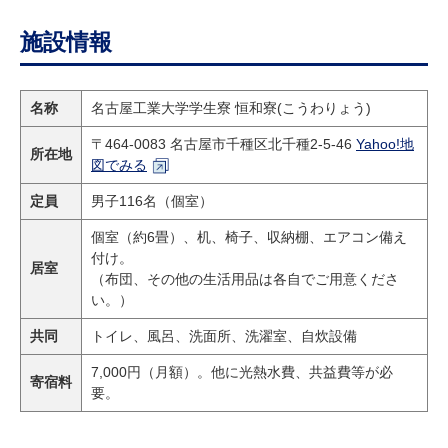
施設情報
名称
名古屋工業大学学生寮 恒和寮(こうわりょう)
〒464-0083 名古屋市千種区北千種2-5-46
Yahoo!地
所在地
図でみる
定員
男子116名（個室）
個室（約6畳）、机、椅子、収納棚、エアコン備え
付け。
居室
（布団、その他の生活用品は各自でご用意くださ
い。）
共同
トイレ、風呂、洗面所、洗濯室、自炊設備
7,000円（月額）。他に光熱水費、共益費等が必
寄宿料
要。