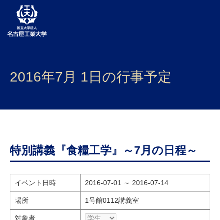
大学案内
2016年7月 1日の行事予定
学部・大学院・センター
入試
学生生活
研究・産学官連携
特別講義『食糧工学』～7月の日程～
社会連携
イベント日時
2016-07-01 ～ 2016-07-14
国際交流
場所
1号館0112講義室
対象者