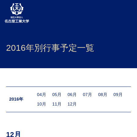
大学案内
2016年別行事予定一覧
学部・大学院・センター
入試
学生生活
研究・産学官連携
04月
05月
06月
07月
08月
09月
2016年
10月
11月
12月
社会連携
国際交流
12月