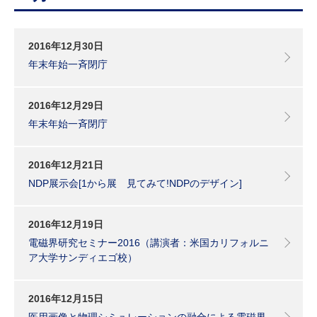
研究・教員Navi
2016年12月30日
受験生
在学生
卒業生
年末年始一斉閉庁
企業・研究者
地域・一般
寄附のお願い
2016年12月29日
アクセス
キャンパスマップ
お問い合わせ
English
資料請求
年末年始一斉閉庁
2016年12月21日
NDP展示会[1から展 見てみて!NDPのデザイン]
2016年12月19日
電磁界研究セミナー2016（講演者：米国カリフォルニ
ア大学サンディエゴ校）
2016年12月15日
医用画像と物理シミュレーションの融合による電磁界