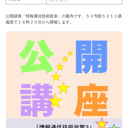
研究・教員Navi
公開講座「情報通信技術政策」の案内です。５２号館５２１１講
義室で１６時２０分から開催します。
受験生
在学生
卒業生
企業・研究者
地域・一般
寄附のお願い
アクセス
キャンパスマップ
お問い合わせ
English
資料請求