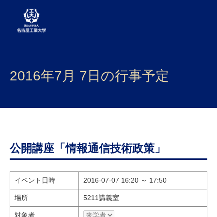
大学案内
2016年7月 7日の行事予定
学部・大学院・センター
入試
学生生活
研究・産学官連携
公開講座「情報通信技術政策」
社会連携
イベント日時
2016-07-07 16:20 ～ 17:50
国際交流
場所
5211講義室
対象者