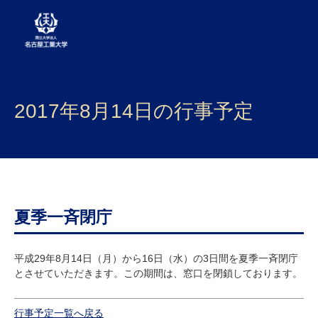
大学案内
2017年8月14日の行事予定
学部・大学院・センター
入試
学生生活
研究・産学官連携
夏季一斉閉庁
社会連携
平成29年8月14日（月）から16日（水）の3日間を夏季一斉閉庁
とさせていただきます。この期間は、窓口を閉鎖しております。
国際交流
行事予定一覧へ戻る