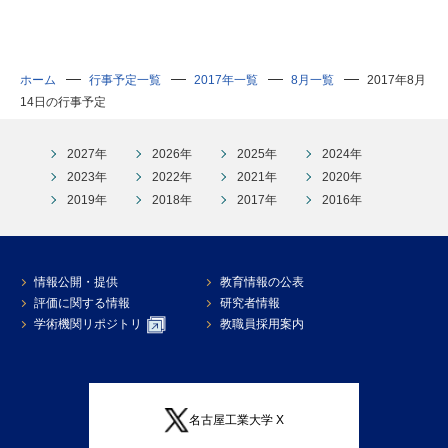
研究・教員Navi
ホーム
行事予定一覧
2017年一覧
8月一覧
2017年8月
受験生
在学生
卒業生
14日の行事予定
企業・研究者
地域・一般
寄附のお願い
2027年
2026年
2025年
2024年
アクセス
キャンパスマップ
お問い合わせ
English
資料請求
2023年
2022年
2021年
2020年
2019年
2018年
2017年
2016年
情報公開・提供
教育情報の公表
評価に関する情報
研究者情報
学術機関リポジトリ
教職員採用案内
名古屋工業大学 X