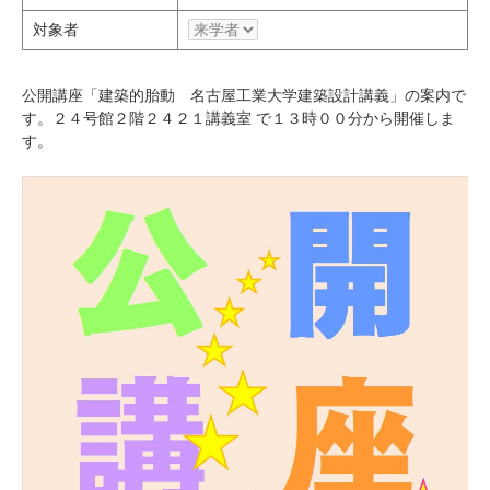
研究・教員Navi
対象者
受験生
在学生
卒業生
公開講座「建築的胎動 名古屋工業大学建築設計講義」の案内で
す。２４号館２階２４２１講義室 で１３時００分から開催しま
企業・研究者
地域・一般
す。
寄附のお願い
アクセス
キャンパスマップ
お問い合わせ
English
資料請求