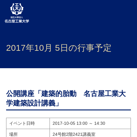
大学案内
2017年10月 5日の行事予定
学部・大学院・センター
入試
学生生活
研究・産学官連携
公開講座「建築的胎動 名古屋工業大
学建築設計講義」
社会連携
国際交流
イベント日時
2017-10-05 13:00 ～ 14:30
場所
24号館2階2421講義室