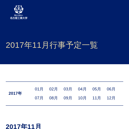
大学案内
2017年11月行事予定一覧
学部・大学院・センター
入試
学生生活
研究・産学官連携
01月
02月
03月
04月
05月
06月
2017年
07月
08月
09月
10月
11月
12月
社会連携
国際交流
2017年11月