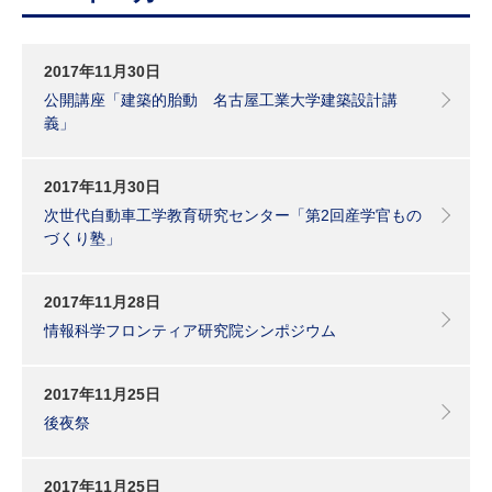
研究・教員Navi
2017年11月30日
受験生
在学生
卒業生
公開講座「建築的胎動 名古屋工業大学建築設計講
企業・研究者
地域・一般
義」
寄附のお願い
アクセス
キャンパスマップ
お問い合わせ
English
資料請求
2017年11月30日
次世代自動車工学教育研究センター「第2回産学官もの
づくり塾」
2017年11月28日
情報科学フロンティア研究院シンポジウム
2017年11月25日
後夜祭
2017年11月25日