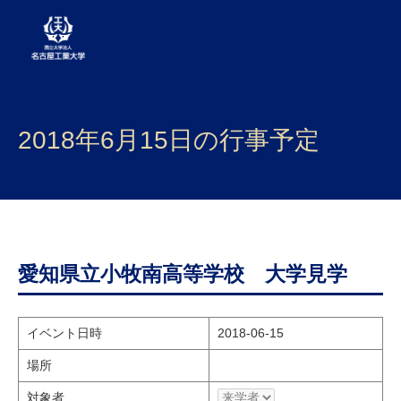
大学案内
2018年6月15日の行事予定
学部・大学院・センター
入試
学生生活
研究・産学官連携
愛知県立小牧南高等学校 大学見学
社会連携
イベント日時
2018-06-15
国際交流
場所
対象者