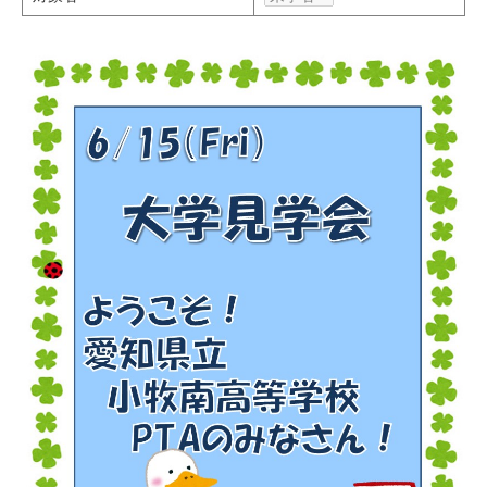
研究・教員Navi
受験生
在学生
卒業生
企業・研究者
地域・一般
寄附のお願い
アクセス
キャンパスマップ
お問い合わせ
English
資料請求