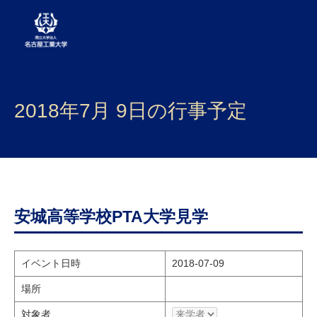
大学案内
2018年7月 9日の行事予定
学部・大学院・センター
入試
学生生活
研究・産学官連携
安城高等学校PTA大学見学
社会連携
イベント日時
2018-07-09
国際交流
場所
対象者