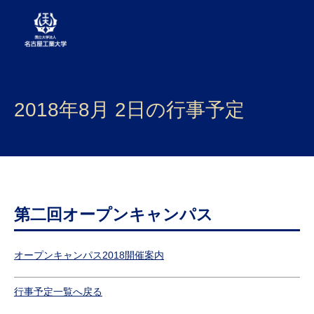
大学案内
2018年8月 2日の行事予定
学部・大学院・センター
入試
学生生活
研究・産学官連携
第二回オープンキャンパス
社会連携
オープンキャンパス2018開催案内
国際交流
行事予定一覧へ戻る