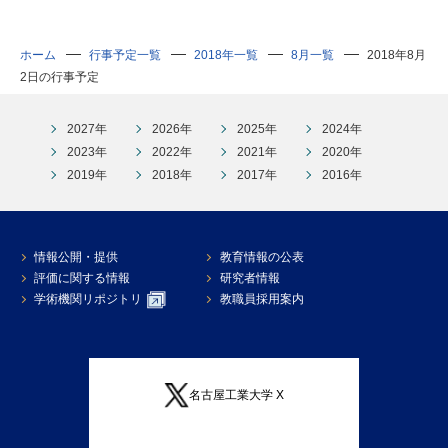
研究・教員Navi
ホーム
行事予定一覧
2018年一覧
8月一覧
2018年8月
2日の行事予定
受験生
在学生
卒業生
企業・研究者
地域・一般
2027年
2026年
2025年
2024年
寄附のお願い
2023年
2022年
2021年
2020年
アクセス
キャンパスマップ
お問い合わせ
English
資料請求
2019年
2018年
2017年
2016年
情報公開・提供
教育情報の公表
評価に関する情報
研究者情報
学術機関リポジトリ
教職員採用案内
名古屋工業大学 X