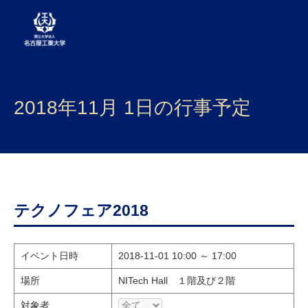
大学案内
2018年11月 1日の行事予定
学部・大学院・センター
入試
学生生活
研究・産学官連携
テクノフェア2018
社会連携
イベント日時
2018-11-01 10:00 ～ 17:00
国際交流
場所
NITech Hall １階及び２階
対象者