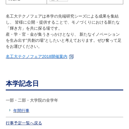
研究・教員Navi
名工大テクノフェアは本学の先端研究シーズによる成果を集結
し、 皆様に公開・提供することで、モノづくりにおける新たな
受験生
在学生
卒業生
「輝き方」を共に探る場です。
企業・研究者
地域・一般
産・学・官・金が集うきっかけとなり、 新たなイノベーション
寄附のお願い
を生み出す"共創の場"としたいと考えております。ぜひ奮って足
をお運びください。
アクセス
キャンパスマップ
お問い合わせ
English
資料請求
名工大テクノフェア2018開催案内
本学記念日
一部・二部・大学院の全学年
年間行事
行事予定一覧へ戻る