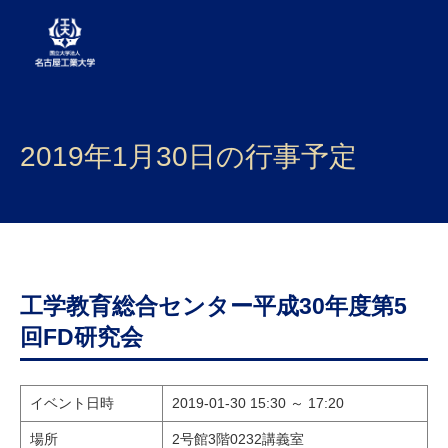
大学案内
2019年1月30日の行事予定
学部・大学院・センター
入試
学生生活
研究・産学官連携
工学教育総合センター平成30年度第5
回FD研究会
社会連携
国際交流
イベント日時
2019-01-30 15:30 ～ 17:20
場所
2号館3階0232講義室