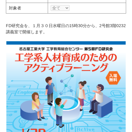
研究・教員Navi
対象者
受験生
在学生
卒業生
FD研究会を、１月３０日水曜日の15時30分から、2号館3階0232
講義室で開催します。
企業・研究者
地域・一般
寄附のお願い
アクセス
キャンパスマップ
お問い合わせ
English
資料請求