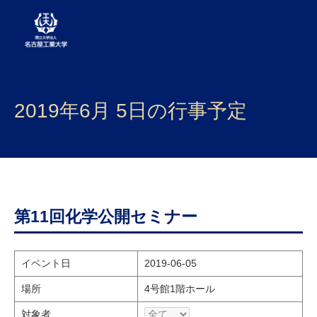
大学案内
2019年6月 5日の行事予定
学部・大学院・センター
入試
学生生活
研究・産学官連携
第11回化学公開セミナー
社会連携
イベント日
2019-06-05
国際交流
場所
4号館1階ホール
対象者