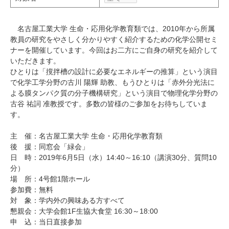
研究・教員Navi
名古屋工業大学 生命・応用化学教育類では、2010年から所属
教員の研究をやさしく分かりやすく紹介するための化学公開セミ
受験生
在学生
卒業生
ナーを開催しています。今回はお二方にご自身の研究を紹介して
企業・研究者
地域・一般
いただきます。
寄附のお願い
ひとりは「撹拌槽の設計に必要なエネルギーの推算」という演目
で化学工学分野の古川 陽輝 助教、もうひとりは「赤外分光法に
アクセス
キャンパスマップ
お問い合わせ
English
資料請求
よる膜タンパク質の分子機構研究」という演目で物理化学分野の
古谷 祐詞 准教授です。多数の皆様のご参加をお待ちしていま
す。
主 催：名古屋工業大学 生命・応用化学教育類
後 援：同窓会「緑会」
日 時：2019年6月5日（水）14:40～16:10（講演30分、質問10
分）
場 所：4号館1階ホール
参加費：無料
対 象：学内外の興味ある方すべて
懇親会：大学会館1F生協大食堂 16:30～18:00
申 込：当日直接参加