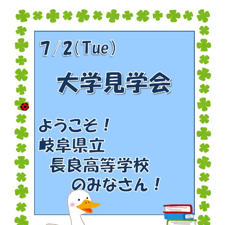
研究・教員Navi
受験生
在学生
卒業生
企業・研究者
地域・一般
寄附のお願い
アクセス
キャンパスマップ
お問い合わせ
English
資料請求