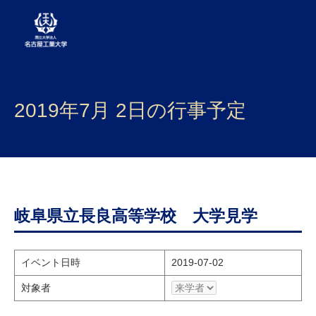
大学案内
2019年7月 2日の行事予定
学部・大学院・センター
入試
学生生活
研究・産学官連携
岐阜県立長良高等学校 大学見学
社会連携
イベント日時
2019-07-02
国際交流
対象者