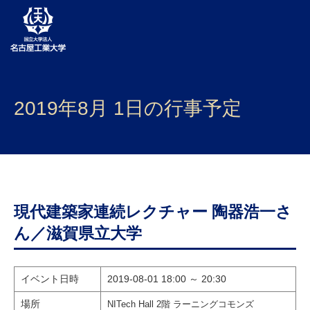
大学案内
2019年8月 1日の行事予定
学部・大学院・センター
入試
学生生活
研究・産学官連携
現代建築家連続レクチャー 陶器浩一さ
ん／滋賀県立大学
社会連携
国際交流
イベント日時
2019-08-01 18:00 ～ 20:30
場所
NITech Hall 2階 ラーニングコモンズ