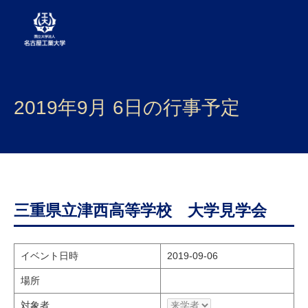
大学案内
2019年9月 6日の行事予定
学部・大学院・センター
入試
学生生活
研究・産学官連携
三重県立津西高等学校 大学見学会
社会連携
イベント日時
2019-09-06
国際交流
場所
対象者