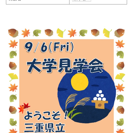
研究・教員Navi
受験生
在学生
卒業生
企業・研究者
地域・一般
寄附のお願い
アクセス
キャンパスマップ
お問い合わせ
English
資料請求