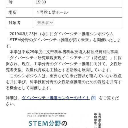
時
15:30
研究・教員Navi
場所
４号館１階ホール
対象者
受験生
在学生
卒業生
企業・研究者
地域・一般
2019年9月25日（水）にダイバーシティ推進シンポジウム
寄附のお願い
「STEM分野のダイバーシティ推進が拓く未来」を開催いたしま
す。
アクセス
キャンパスマップ
お問い合わせ
English
資料請求
本学は平成29年度に文部科学省科学技術人材育成費補助事業
「ダイバーシティ研究環境実現イニシアティブ（特色型）」に採
択され、現在、工学分野のダイバーシティ推進に向けて、女性研
究者支援、次世代育成を主軸とする活動を展開しています。
このシンポジウムは、重要ながら未だ普及が進んでいない視点
を共に学び、科学技術分野の女性活躍推進のための課題を共有す
る機会として開催します。
詳細は、
ダイバーシティ推進センター
のサイト
を
ご覧くだ
さい。