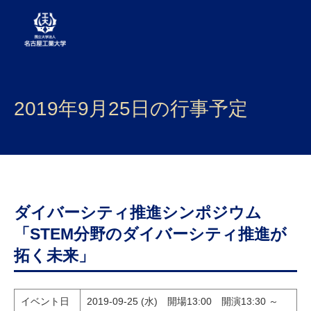
大学案内
2019年9月25日の行事予定
学部・大学院・センター
入試
学生生活
研究・産学官連携
ダイバーシティ推進シンポジウム
「STEM分野のダイバーシティ推進が
社会連携
拓く未来」
国際交流
イベント日
2019-09-25 (水) 開場13:00 開演13:30 ～