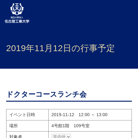
大学案内
2019年11月12日の行事予定
学部・大学院・センター
入試
学生生活
研究・産学官連携
ドクターコースランチ会
社会連携
イベント日時
2019-11-12 12:00 ～ 13:00
国際交流
場所
4号館1階 109号室
対象者