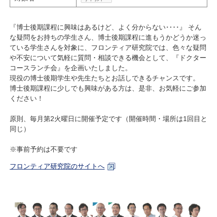
研究・教員Navi
『博士後期課程に興味はあるけど、よく分からない････』 そん
な疑問をお持ちの学生さん、博士後期課程に進もうかどうか迷っ
受験生
在学生
卒業生
ている学生さんを対象に、フロンティア研究院では、色々な疑問
企業・研究者
地域・一般
や不安について気軽に質問・相談できる機会として、『ドクター
寄附のお願い
コースランチ会』を企画いたしました。
現役の博士後期学生や先生たちとお話しできるチャンスです。
アクセス
キャンパスマップ
お問い合わせ
English
資料請求
博士後期課程に少しでも興味がある方は、是非、お気軽にご参加
ください！
原則、毎月第2火曜日に開催予定です（開催時間・場所は1回目と
同じ）
※事前予約は不要です
フロンティア研究院のサイトへ