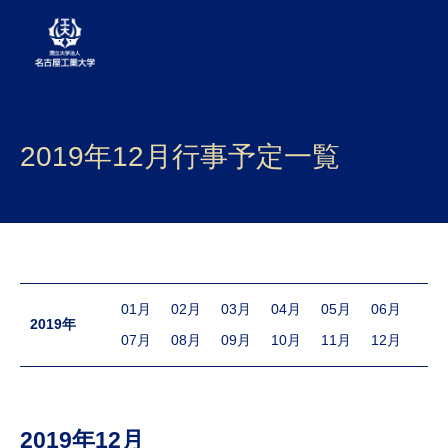
大学案内
2019年12月行事予定一覧
学部・大学院・センター
入試
学生生活
研究・産学官連携
01月
02月
03月
04月
05月
06月
2019年
07月
08月
09月
10月
11月
12月
社会連携
国際交流
2019年12月