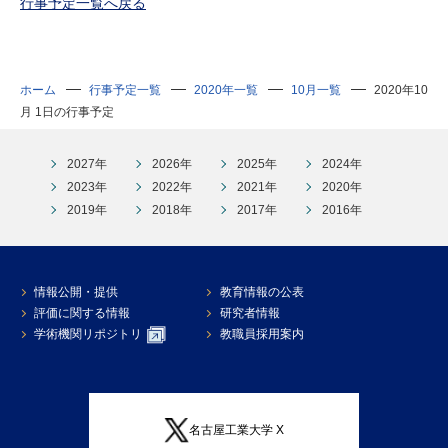
行事予定一覧へ戻る
研究・教員Navi
受験生
在学生
卒業生
ホーム
行事予定一覧
2020年一覧
10月一覧
2020年10
企業・研究者
地域・一般
月 1日の行事予定
寄附のお願い
アクセス
キャンパスマップ
お問い合わせ
English
資料請求
2027年
2026年
2025年
2024年
2023年
2022年
2021年
2020年
2019年
2018年
2017年
2016年
情報公開・提供
教育情報の公表
評価に関する情報
研究者情報
学術機関リポジトリ
教職員採用案内
名古屋工業大学 X