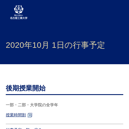
大学案内
2020年10月 1日の行事予定
学部・大学院・センター
入試
学生生活
研究・産学官連携
後期授業開始
社会連携
一部・二部・大学院の全学年
国際交流
授業時間割