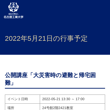
大学案内
2022年5月21日の行事予定
学部・大学院・センター
入試
学生生活
研究・産学官連携
公開講座「大災害時の避難と帰宅困
難」
社会連携
国際交流
イベント日時
2022-05-21 13:30 ～ 17:00
場所
24号館2階2421教室