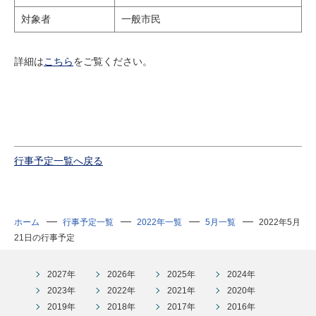
研究・教員Navi
対象者
一般市民
受験生
在学生
卒業生
詳細は
こちら
をご覧ください。
企業・研究者
地域・一般
寄附のお願い
アクセス
キャンパスマップ
お問い合わせ
English
資料請求
行事予定一覧へ戻る
ホーム
行事予定一覧
2022年一覧
5月一覧
2022年5月
21日の行事予定
2027年
2026年
2025年
2024年
2023年
2022年
2021年
2020年
2019年
2018年
2017年
2016年