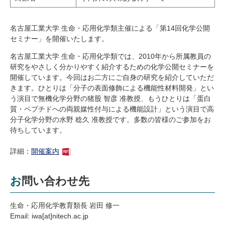
研究・教員Navi
名古屋工業大学 生命・応用化学類主催による「第14回化学公開
セミナー」を開催いたします。
受験生
在学生
卒業生
企業・研究者
地域・一般
名古屋工業大学 生命・応用化学類では、2010年から所属教員の
研究をやさしく分かりやすく紹介するための化学公開セミナーを
寄附のお願い
開催しています。今回はお二方にご自身の研究を紹介していただ
アクセス
キャンパスマップ
お問い合わせ
English
資料請求
きます。ひとりは「分子の表面修飾による機能性材料開発」とい
う演目で無機化学分野の猪股 智彦 准教授、もうひとりは「蛋白
質・ペプチドへの両親媒性付与による機能設計」という演目で高
分子化学分野の水野 稔久 准教授です。多数の皆様のご参加をお
待ちしています。
詳細：
開催案内
お問い合わせ先
生命・応用化学教育類長 岩田 修一
Email: iwa[at]nitech.ac.jp