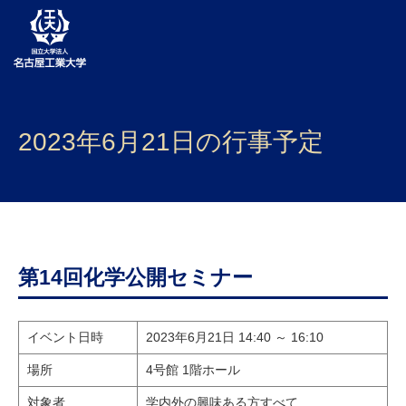
大学案内
2023年6月21日の行事予定
学部・大学院・センター
入試
学生生活
研究・産学官連携
第14回化学公開セミナー
社会連携
イベント日時
2023年6月21日 14:40 ～ 16:10
国際交流
場所
4号館 1階ホール
対象者
学内外の興味ある方すべて