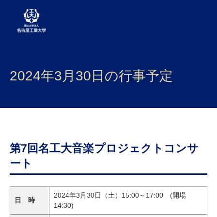
大学案内
2024年3月30日の行事予定
学部・大学院・センター
入試
学生生活
研究・産学官連携
第7回名工大音楽プロジェクトコンサ
ート
社会連携
国際交流
2024年
3
月
30
日（土）
15:00
～
17:00
(
開場
日 時
14:30)