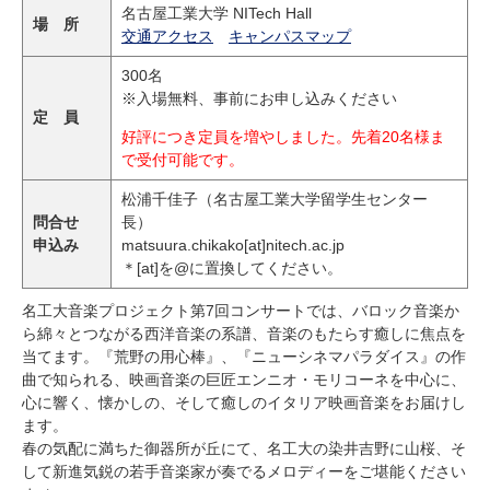
研究・教員Navi
名古屋工業大学
NIT
ech Hall
場 所
交通アクセス
キャンパスマップ
300名
受験生
在学生
卒業生
※入場無料、事前にお申し込みください
定 員
企業・研究者
地域・一般
好評につき定員を増やしました。先着20名様ま
寄附のお願い
で受付可能です。
アクセス
キャンパスマップ
お問い合わせ
English
資料請求
松浦千佳子（名古屋工業大学留学生センター
問合せ
長）
申込み
matsuura.chikako[at]nitech.ac.jp
＊[at]を@に置換してください。
名工大音楽プロジェクト第
7
回コンサートでは、バロック音楽か
ら綿々とつながる西洋音楽の系譜、音楽のもたらす癒しに焦点を
当てます。『荒野の用心棒』、『ニューシネマパラダイス』の作
曲で知られる、映画音楽の巨匠エンニオ・モリコーネを中心に、
心に響く、懐かしの、そして癒しのイタリア映画音楽をお届けし
ます。
春の気配に満ちた御器所が丘にて、名工大の染井吉野に山桜、そ
して新進気鋭の若手音楽家が奏でるメロディーをご堪能ください