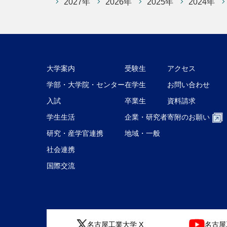
2027年
2026年
2025年
2024年
大学案内
受験生
アクセス
学部・大学院・センター
在学生
お問い合わせ
入試
卒業生
資料請求
学生生活
企業・研究者
寄附のお願い
研究・産学官連携
地域・一般
社会連携
国際交流
名古屋工業大学 X
名古屋工