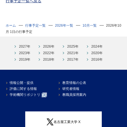
行事予定一覧へ戻る
研究・教員Navi
受験生
在学生
卒業生
ホーム
行事予定一覧
2026年一覧
10月一覧
2026年10
企業・研究者
地域・一般
月 1日の行事予定
寄附のお願い
アクセス
キャンパスマップ
お問い合わせ
English
資料請求
2027年
2026年
2025年
2024年
2023年
2022年
2021年
2020年
2019年
2018年
2017年
2016年
情報公開・提供
教育情報の公表
評価に関する情報
研究者情報
学術機関リポジトリ
教職員採用案内
名古屋工業大学 X