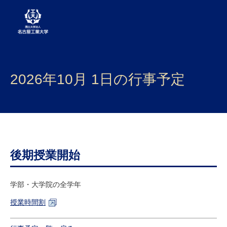
大学案内
2026年10月 1日の行事予定
学部・大学院・センター
入試
学生生活
研究・産学官連携
後期授業開始
社会連携
学部・大学院の全学年
国際交流
授業時間割