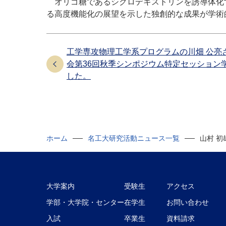
オリゴ糖であるシクロデキストリンを誘導体化
る高度機能化の展望を示した独創的な成果が学術
工学専攻物理工学系プログラムの川畑 公亮
会第36回秋季シンポジウム特定セッション
した。
ホーム
名工大研究活動ニュース一覧
山村 初
大学案内
受験生
アクセス
学部・大学院・センター
在学生
お問い合わせ
入試
卒業生
資料請求