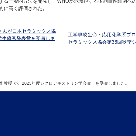
する一般的方法を開発し、
WHO
が危険視する多剤耐性細菌へ
的に高く評価された。
さんが日本セラミックス協
工学専攻生命・応用化学系プロ
学生優秀発表賞を受賞しま
セラミックス協会第36回秋季
雄 教授 が、2023年度シクロデキストリン学会賞 を受賞しました。