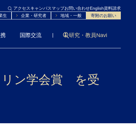
アクセス
キャンパスマップ
お問い合わせ
English
資料請求
業生
企業・研究者
地域・一般
寄附のお願い
連携
国際交流
研究・教員Navi
ストリン学会賞 を受