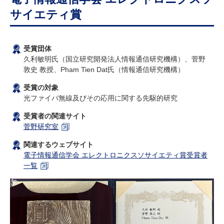
研究・教員Navi
サイエティ賞
受験生
在学生
卒業生
受賞団体
企業・研究者
地域・一般
久利敏明氏（国立研究開発法人情報通信研究機構）、菅野
寄附のお願い
敦史 教授、Pham Tien Dat氏（情報通信研究機構）
アクセス
キャンパスマップ
お問い合わせ
English
資料請求
受賞の対象
光ファイバ無線及びその応用に関する先駆的研究
受賞者の関連サイト
菅野研究室
関連するウェブサイト
電子情報通信学会 エレクトロニクスソサイエティ賞受賞者
一覧