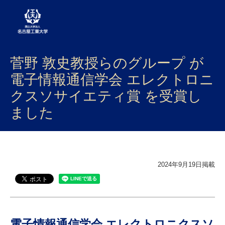
菅野 敦史教授らのグループ が
大学案内
電子情報通信学会 エレクトロニ
学部・大学院・センター
クスソサイエティ賞 を受賞し
入試
ました
学生生活
研究・産学官連携
2024年9月19日掲載
社会連携
国際交流
電子情報通信学会 エレクトロニクスソ