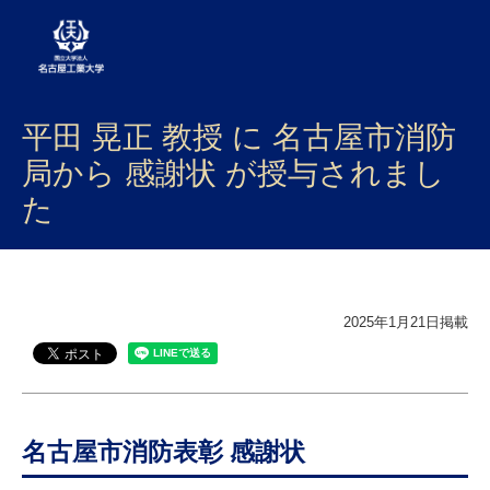
平田 晃正 教授 に 名古屋市消防
大学案内
局から 感謝状 が授与されまし
学部・大学院・センター
た
入試
学生生活
2025年1月21日掲載
研究・産学官連携
社会連携
国際交流
名古屋市消防表彰 感謝状