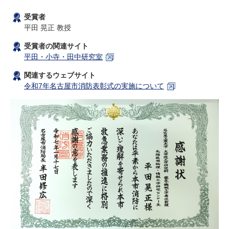
研究・教員Navi
受賞者
平田 晃正 教授
受験生
在学生
卒業生
受賞者の関連サイト
企業・研究者
地域・一般
平田・小寺・田中研究室
寄附のお願い
関連するウェブサイト
アクセス
キャンパスマップ
お問い合わせ
English
資料請求
令和7年名古屋市消防表彰式の実施について