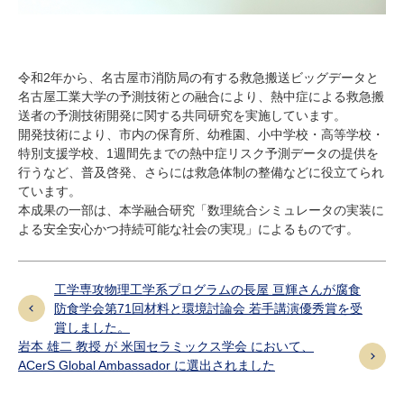
令和
2
年から、名古屋市消防局の有する救急搬送ビッグデータと
名古屋工業大学の予測技術との融合により、熱中症による救急搬
送者の予測技術開発に関する共同研究を実施しています。
開発技術により、市内の保育所、幼稚園、小中学校・高等学校・
特別支援学校、
1
週間先までの熱中症リスク予測データの提供を
行うなど、普及啓発、さらには救急体制の整備などに役立てられ
ています。
本成果の一部は、本学融合研究「数理統合シミュレータの実装に
よる安全安心かつ持続可能な社会の実現」によるものです。
工学専攻物理工学系プログラムの長屋 亘輝さんが腐食
防食学会第71回材料と環境討論会 若手講演優秀賞を受
賞しました。
岩本 雄二 教授 が 米国セラミックス学会 において、
ACerS Global Ambassador に選出されました