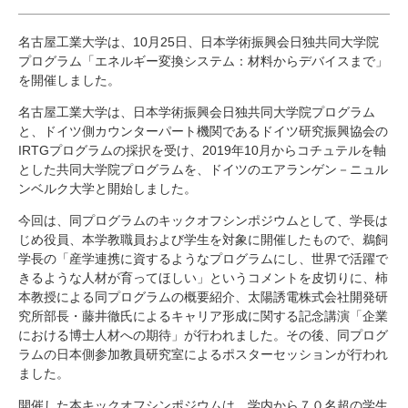
研究・教員Navi
名古屋工業大学は、10月25日、日本学術振興会日独共同大学院
プログラム「エネルギー変換システム：材料からデバイスまで」
受験生
在学生
卒業生
を開催しました。
企業・研究者
地域・一般
名古屋工業大学は、日本学術振興会日独共同大学院プログラム
寄附のお願い
と、ドイツ側カウンターパート機関であるドイツ研究振興協会の
アクセス
キャンパスマップ
お問い合わせ
English
資料請求
IRTGプログラムの採択を受け、2019年10月からコチュテルを軸
とした共同大学院プログラムを、ドイツのエアランゲン－ニュル
ンベルク大学と開始しました。
今回は、同プログラムのキックオフシンポジウムとして、学長は
じめ役員、本学教職員および学生を対象に開催したもので、鵜飼
学長の「産学連携に資するようなプログラムにし、世界で活躍で
きるような人材が育ってほしい」というコメントを皮切りに、柿
本教授による同プログラムの概要紹介、太陽誘電株式会社開発研
究所部長・藤井徹氏によるキャリア形成に関する記念講演「企業
における博士人材への期待」が行われました。その後、同プログ
ラムの日本側参加教員研究室によるポスターセッションが行われ
ました。
開催した本キックオフシンポジウムは、学内から７０名超の学生