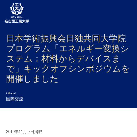
日本学術振興会日独共同大学院
大学案内
プログラム「エネルギー変換シ
学部・大学院・センター
ステム：材料からデバイスま
入試
で」キックオフシンポジウムを
開催しました
学生生活
研究・産学官連携
Global
国際交流
社会連携
国際交流
2019年11月 7日掲載