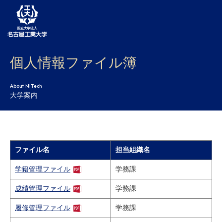
個人情報ファイル簿
大学案内
学部・大学院・センター
About NITech
大学案内
入試
学生生活
研究・産学官連携
ファイル名
担当組織名
学籍管理ファイル
学務課
社会連携
成績管理ファイル
学務課
国際交流
履修管理ファイル
学務課