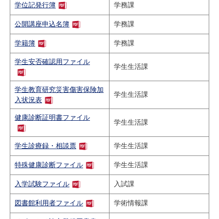
学位記発行簿
学務課
研究・教員Navi
公開講座申込名簿
学務課
受験生
在学生
卒業生
学籍簿
学務課
企業・研究者
地域・一般
学生安否確認用ファイル
寄附のお願い
学生生活課
アクセス
キャンパスマップ
お問い合わせ
English
資料請求
学生教育研究災害傷害保険加
学生生活課
入状況表
健康診断証明書ファイル
学生生活課
学生診療録・相談票
学生生活課
特殊健康診断ファイル
学生生活課
入学試験ファイル
入試課
図書館利用者ファイル
学術情報課