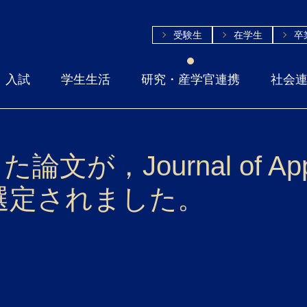
受験生
在学生
卒
入試
学生生活
研究・産学官連携
社会
，Journal of Applie
le に選定されました。