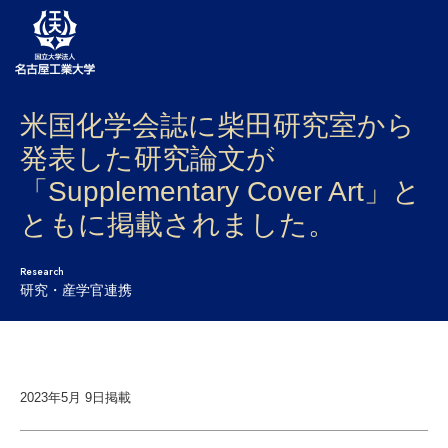
米国化学会誌に柴田研究室から
大学案内
発表した研究論文が
学部・大学院・センター
「Supplementary Cover Art」と
入試
ともに掲載されました。
学生生活
Research
研究・産学官連携
研究・産学官連携
社会連携
国際交流
2023年5月 9日掲載