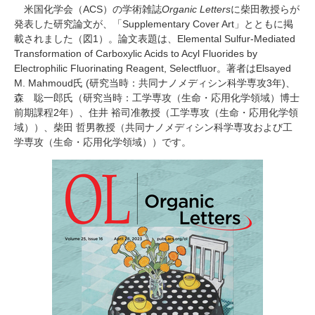
研究・教員Navi
米国化学会（
ACS
）の学術雑誌
Organic Letters
に柴田教授らが
発表した研究論文が、「
Supplementary Cover Art
」とともに掲
載されました（図
1
）。論文表題は、
Elemental Sulfur-Mediated
Transformation of Carboxylic Acids to Acyl Fluorides by
受験生
在学生
卒業生
Electrophilic Fluorinating Reagent, Selectfluor
。著者は
Elsayed
企業・研究者
地域・一般
M. Mahmoud
氏
(
研究当時：共同ナノメディシン科学専攻
3
年
)
、
寄附のお願い
森 聡一郎氏（研究当時：工学専攻（生命・応用化学領域）博士
前期課程
2
年）、住井 裕司准教授（工学専攻（生命・応用化学領
アクセス
キャンパスマップ
お問い合わせ
English
資料請求
域））、柴田 哲男教授（共同ナノメディシン科学専攻および工
学専攻（生命・応用化学領域））です。