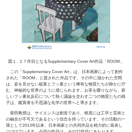
図１. ２７作目となる
Supplementary Cover Art
作品「
ROOM
」
この「
Supplementary Cover Art
」は、日本画家によって創作
された「
ROOM
」と題された作品です。その中に描かれた空間
は、姿を見せない硫黄とフッ素という稀有な物質たちが静かに佇
む、神秘的な世界のように感じられます。お茶を啜りながら、新
しいフッ素化反応について熱く議論を交わす二つの物質たちの様
子は、鑑賞者を不思議な化学の世界へと導きます。
柴田教授は、サイエンスは創造であり、根底には工学と芸術と
の融合が不可欠であるという信念を持っています。その活動の一
環として
2013
年以来、日本画家との共同作品を精力的に発表し
つづけています。今回の作品は、その
27
作目にあたります。