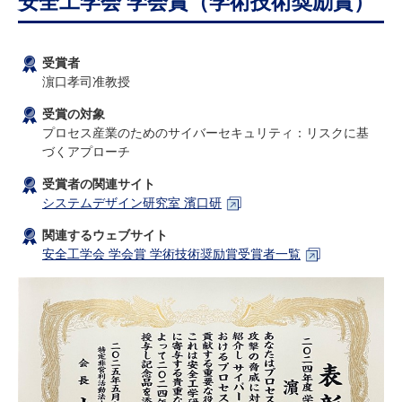
安全工学会 学会賞（学術技術奨励賞）
研究・教員Navi
受賞者
受験生
在学生
卒業生
濵口孝司准教授
企業・研究者
地域・一般
受賞の対象
寄附のお願い
プロセス産業のためのサイバーセキュリティ：リスクに基
アクセス
キャンパスマップ
お問い合わせ
English
資料請求
づくアプローチ
受賞者の関連サイト
システムデザイン研究室 濱口研
関連するウェブサイト
安全工学会 学会賞 学術技術奨励賞受賞者一覧