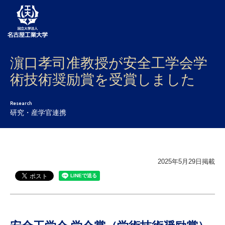
濵口孝司准教授が安全工学会学
大学案内
術技術奨励賞を受賞しました
学部・大学院・センター
Research
入試
研究・産学官連携
学生生活
研究・産学官連携
2025年5月29日掲載
社会連携
国際交流