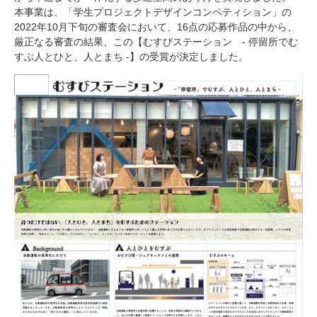
本事業は、「学生プロジェクトデザインコンペティション」の
2022
年
10
月下旬の審査会において、
16
点の応募作品の中から、
厳正なる審査の結果、この【むすびステーション
-
停留所でむ
すぶ人とひと、人とまち
-
】の受賞が決定しました。