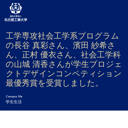
工学専攻社会工学系プログラム
大学案内
の長谷 真彩さん、濱田 紗希さ
学部・大学院・センター
ん、正村 優衣さん、社会工学科
入試
の山城 清香さんが学生プロジェ
クトデザインコンペティション
学生生活
最優秀賞を受賞しました。
研究・産学官連携
Campus life
社会連携
学生生活
国際交流