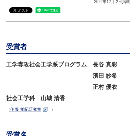
2022年12月 2日掲載
研究・教員Navi
受験生
在学生
卒業生
企業・研究者
地域・一般
寄附のお願い
受賞者
アクセス
キャンパスマップ
お問い合わせ
English
資料請求
工学専攻社会工学系プログラム 長谷 真彩
濱田 紗希
正村 優衣
社会工学科 山城 清香
（
伊藤 孝紀研究室
）
受賞名