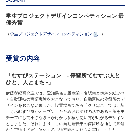
学生プロジェクト
デザイン
コンペティション 最
優秀賞
（
学生プロジェクトデザインコンペティション
）
受賞の内容
「
むすびステーション
-
停留所でむすぶ人と
ひと、人とまち
-
」
伊藤孝紀研究室では、愛知県名古屋市栄・名駅南と鶴舞を結ぶべ
く自動運転の実証実験をおこなっており、自動運転の停留所のデ
ザインをおこないました。設置場所である「クリばこ」では、新
しくおむすび屋がオープンしたためおむすびの形である三角をモ
チーフにして小さなきっかけから多様な使い方が広がるデザイン
としました。それにより、この自動運転車の停留所を通して店舗
から車道までが一体化する歩道空間のあり方を実現しました。