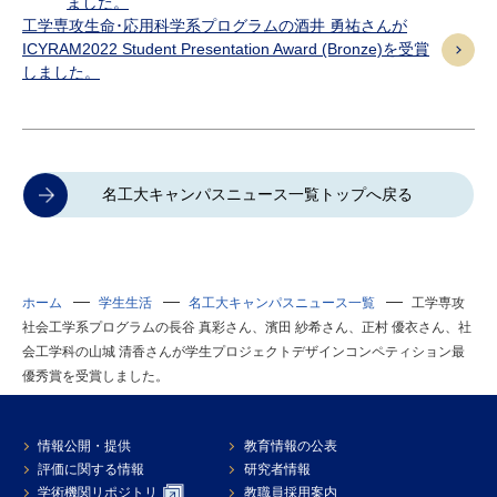
ました。
工学専攻生命･応用科学系プログラムの酒井 勇祐さんが
ICYRAM2022 Student Presentation Award (Bronze)を受賞
しました。
名工大キャンパスニュース一覧トップへ戻る
ホーム
学生生活
名工大キャンパスニュース一覧
工学専攻
社会工学系プログラムの長谷 真彩さん、濱田 紗希さん、正村 優衣さん、社
会工学科の山城 清香さんが学生プロジェクトデザインコンペティション最
優秀賞を受賞しました。
情報公開・提供
教育情報の公表
評価に関する情報
研究者情報
学術機関リポジトリ
教職員採用案内