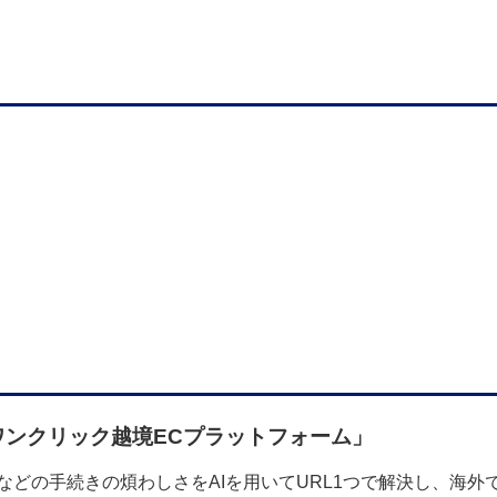
ワンクリック越境ECプラットフォーム」
などの手続きの煩わしさを
AI
を用いて
URL1
つで解決し、海外