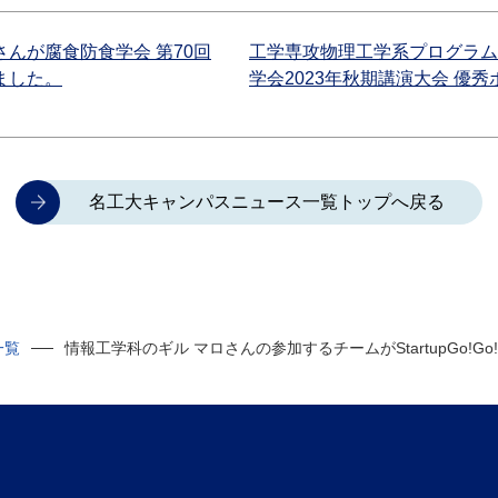
んが腐食防食学会 第70回
工学専攻物理工学系プログラム
ました。
学会2023年秋期講演大会 優
名工大キャンパスニュース一覧トップへ戻る
一覧
情報工学科のギル マロさんの参加するチームがStartupGo!Go! x 