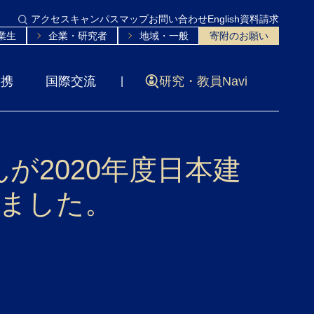
アクセス
キャンパスマップ
お問い合わせ
English
資料請求
業生
企業・研究者
地域・一般
寄附のお願い
連携
国際交流
研究・教員Navi
が2020年度日本建
しました。