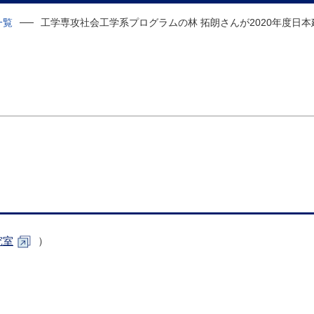
一覧
工学専攻社会工学系プログラムの林 拓朗さんが2020年度日
究室
）