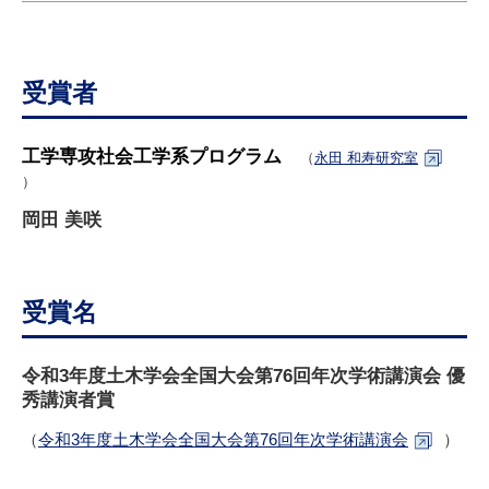
研究・教員Navi
受賞者
受験生
在学生
卒業生
企業・研究者
地域・一般
寄附のお願い
工学専攻社会工学系プログラム
（
永田 和寿研究室
アクセス
キャンパスマップ
お問い合わせ
English
資料請求
）
岡田 美咲
受賞名
令和3年度土木学会全国大会第76回年次学術講演会
優
秀講演者賞
（
令和3年度土木学会全国大会第76回年次学術講演会
）