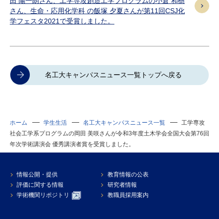
田 陽一朗さん、工学専攻創造工学プログラムの小倉 和樹
さん、生命・応用化学科 の飯塚 夕夏さんが第11回CSJ化
学フェスタ2021で受賞しました。
名工大キャンパスニュース一覧トップへ戻る
ホーム
学生生活
名工大キャンパスニュース一覧
工学専攻
社会工学系プログラムの岡田 美咲さんが令和3年度土木学会全国大会第76回
年次学術講演会 優秀講演者賞を受賞しました。
情報公開・提供
教育情報の公表
評価に関する情報
研究者情報
学術機関リポジトリ
教職員採用案内