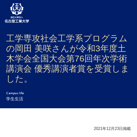
工学専攻社会工学系プログラム
大学案内
の岡田 美咲さんが令和3年度土
学部・大学院・センター
木学会全国大会第76回年次学術
入試
講演会 優秀講演者賞を受賞しま
した。
学生生活
研究・産学官連携
Campus life
学生生活
社会連携
国際交流
2021年12月23日掲載