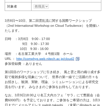
研究・教員Navi
対象者
受験生
在学生
卒業生
3月8日〜10日、第二回雲乱流に関する国際ワークショップ
（2nd International Workshop on Cloud Turbulence） を開催い
企業・研究者
地域・一般
たします。
寄附のお願い
アクセス
キャンパスマップ
お問い合わせ
English
資料請求
日時 ：3月8日 9:00 - 17:00
9日 9:30 - 17:30
10日 9:30 - 16:00
場所 ：名古屋工業大学 ４号館1階 ホール
URL ：
http://comphys.web.nitech.ac.jp/cloud2
参加登録費 ：ありません
第1回目のワークショップに引き続き、 風と雲と雨の織り成す多
彩で複雑多様な現象について、 世界の第一線でご活躍の方々を
お招きし、観測、実験、理論、 シミュレーションによる研究交
流を行います。 みなさまのご参加をお待ちしております。
なお、3月9日18:00より名工大内カフェ「サラ」にて懇親会（会
費6000円） を予定しております。ご参加をご希望の方は、3月3
日までにメールアドレス naitoh.takashi （末尾に@nitech.ac.jp