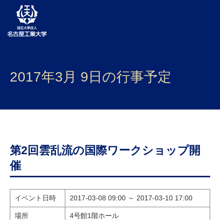
大学案内
2017年3月 9日の行事予定
学部・大学院・センター
入試
学生生活
研究・産学官連携
第2回雲乱流の国際ワークショップ開
催
社会連携
国際交流
イベント日時
2017-03-08 09:00 ～ 2017-03-10 17:00
場所
4号館1階ホール