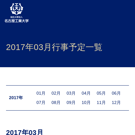
大学案内
2017年03月行事予定一覧
学部・大学院・センター
入試
学生生活
研究・産学官連携
01月
02月
03月
04月
05月
06月
2017年
07月
08月
09月
10月
11月
12月
社会連携
国際交流
2017年03月