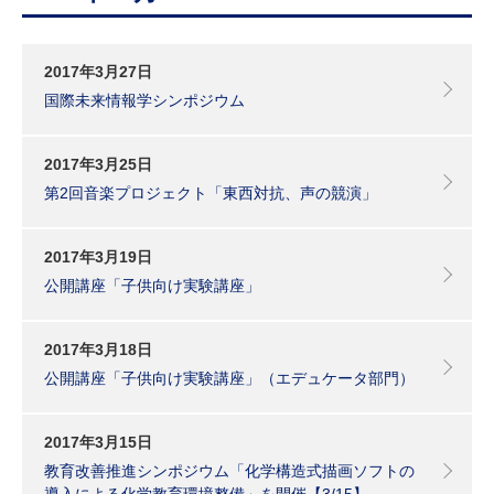
研究・教員Navi
2017年3月27日
受験生
在学生
卒業生
国際未来情報学シンポジウム
企業・研究者
地域・一般
寄附のお願い
2017年3月25日
アクセス
キャンパスマップ
お問い合わせ
English
資料請求
第2回音楽プロジェクト「東西対抗、声の競演」
2017年3月19日
公開講座「子供向け実験講座」
2017年3月18日
公開講座「子供向け実験講座」（エデュケータ部門）
2017年3月15日
教育改善推進シンポジウム「化学構造式描画ソフトの
導入による化学教育環境整備」を開催【3/15】