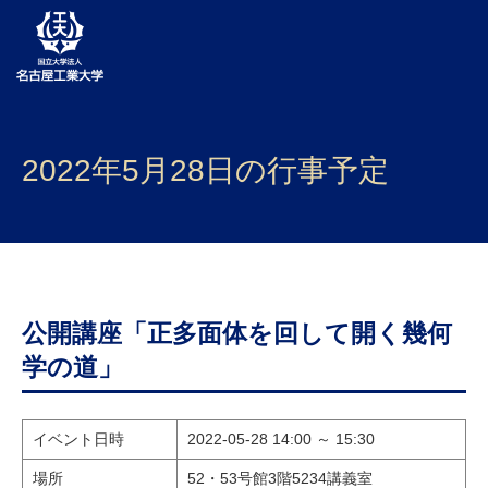
大学案内
2022年5月28日の行事予定
学部・大学院・センター
入試
学生生活
研究・産学官連携
公開講座「正多面体を回して開く幾何
学の道」
社会連携
国際交流
イベント日時
2022-05-28 14:00 ～ 15:30
場所
52・53号館3階5234講義室