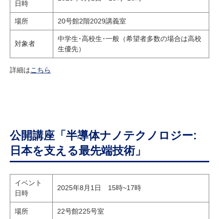
日時
研究・教員Navi
場所
20号館2階2029講義室
中学生･高校生･一般（希望者多数の場合は高校
受験生
在学生
卒業生
対象者
生優先）
企業・研究者
地域・一般
寄附のお願い
詳細は
こちら
アクセス
キャンパスマップ
お問い合わせ
English
資料請求
公開講座「半導体ナノテクノロジー:
日本を支える最先端技術」
イベント
2025年8月1日 15時~17時
日時
場所
22号館225号室