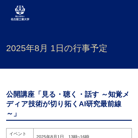
大学案内
2025年8月 1日の行事予定
学部・大学院・センター
入試
学生生活
研究・産学官連携
公開講座「見る・聴く・話す ～知覚メ
ディア技術が切り拓くAI研究最前線
社会連携
～」
国際交流
イベント
2025年8月1日 13時~16時