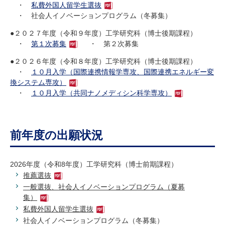
・
私費外国人留学生選抜
研究・教員Navi
・ 社会人イノベーションプログラム（冬募集）
●
２０２７年度
（令和９年度）
工学研究科（博士後期課程）
受験生
在学生
卒業生
・
第１次募集
・ 第２次募集
企業・研究者
地域・一般
●
２０２６年度
（令和８年度）
工学研究科（博士後期課程）
寄附のお願い
・
１０月入学（国際連携情報学専攻、国際連携エネルギー変
アクセス
キャンパスマップ
お問い合わせ
English
資料請求
換システム専攻）
・
１０月入学（共同ナノメディシン科学専攻）
前年度の出願状況
2026年度（令和8年度）工学研究科（博士前期課程）
推薦選抜
一般選抜、社会人イノベーションプログラム（夏募
集）
私費外国人留学生選抜
社会人イノベーションプログラム（冬募集）