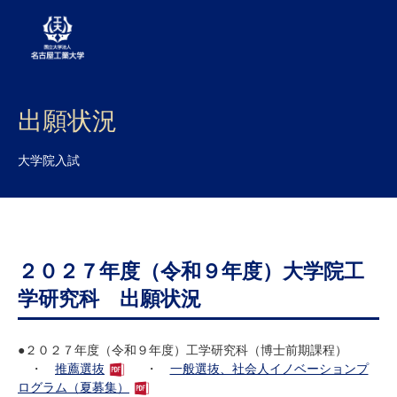
大学案内
出願状況
学部・大学院・センター
大学院入試
入試
学生生活
研究・産学官連携
２０２７年度（令和９年度）大学院工
学研究科 出願状況
社会連携
国際交流
●２０２７年度（令和９年度）工学研究科（博士前期課程）
・
推薦選抜
・
一般選抜、社会人イノベーションプ
ログラム（夏募集）