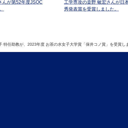
んが第52年度JSQC
工学専攻の桒野 敏宏さんが日
た。
秀発表賞を受賞しました。
子 特任助教が、2023年度 お茶の水女子大学賞「保井コノ賞」を受賞し