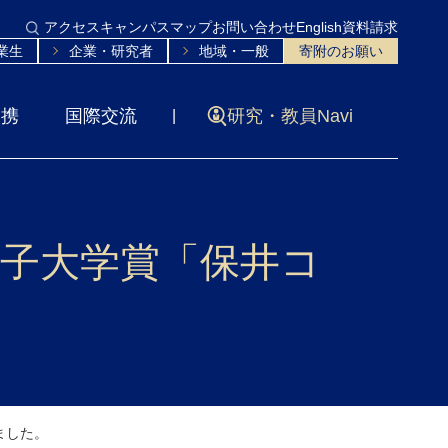
アクセス
キャンパスマップ
お問い合わせ
English
資料請求
業生
企業・研究者
地域・一般
寄附のお願い
連携
国際交流
研究・教員Navi
水女子大学賞「保井コ
ました。