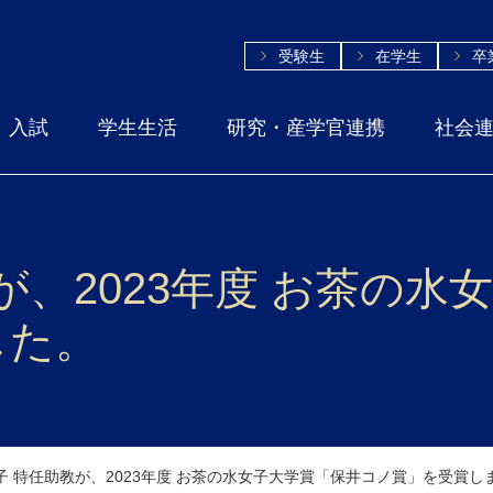
受験生
在学生
卒
入試
学生生活
研究・産学官連携
社会
が、2023年度 お茶の
した。
子 特任助教が、2023年度 お茶の水女子大学賞「保井コノ賞」を受賞し