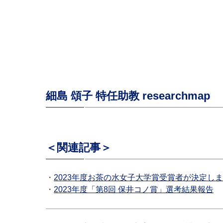
細島 頌子 特任助教 researchmap
＜関連記事＞
・
2023年度お茶の水女子大学賞受賞者が決定し
・
2023年度「第8回 保井コノ賞」選考結果報告