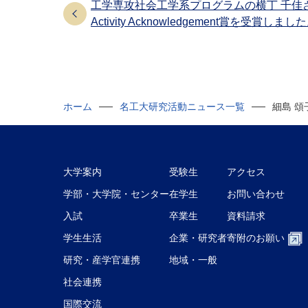
工学専攻社会工学系プログラムの横丁 千佳さ
Activity Acknowledgement賞を受賞しまし
ホーム
名工大研究活動ニュース一覧
細島 頌
大学案内
受験生
アクセス
学部・大学院・センター
在学生
お問い合わせ
入試
卒業生
資料請求
学生生活
企業・研究者
寄附のお願い
研究・産学官連携
地域・一般
社会連携
国際交流