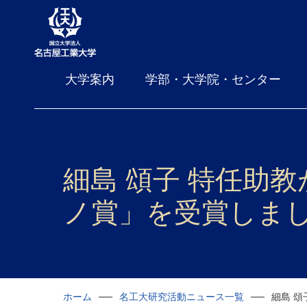
大学案内
学部・大学院・センター
細島 頌子 特任助教
ノ賞」を受賞しま
ホーム
名工大研究活動ニュース一覧
細島 頌