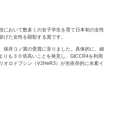
校において数多くの女子学生を育て日本初の女性
挙げた女性を顕彰する賞です。
、保井コノ賞の受賞に至りました。具体的に、細
よりも３０倍高いことを発見し、
GtCCR4
を利用
リオロドプシン（
V2HeR3
）が光依存的に水素イ