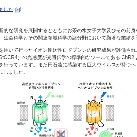
ました
新的な研究を展開するとともにお茶の水女子大学及びその前身
、生命科学とその関連領域科学の諸分野において顕著な業績を
を用いて行ったイオン輸送性ロドプシンの研究成果が評価され
GtCCR4
）の光感度が光遺伝学の標準的なツールである
ChR2
を行っています。また円石藻に感染する巨大ウイルスが持つヘ
にしました。