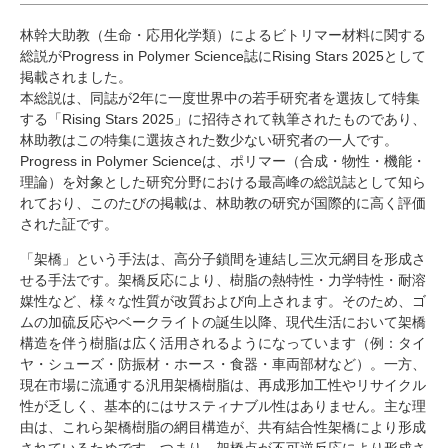
研究・教員Navi
林幹大助教（生命・応用化学類）によるビトリマー材料に関する
総説がProgress in Polymer Science誌にRising Stars 2025として
掲載されました。
受験生
在学生
卒業生
本総説は、同誌が2年に一度世界中の若手研究者を選抜して特集
企業・研究者
地域・一般
する「Rising Stars 2025」に招待されて執筆されたものであり、
寄附のお願い
林助教はこの特集に選抜された数少ない研究者の一人です。
Progress in Polymer Scienceは、ポリマー（合成・物性・機能・
アクセス
キャンパスマップ
お問い合わせ
English
資料請求
理論）を対象とした研究分野における最高峰の総説誌として知ら
れており、このたびの掲載は、林助教の研究が国際的に高く評価
された証です。
「架橋」という手法は、高分子鎖間を連結し三次元網目を形成さ
せる手法です。架橋反応により、樹脂の熱特性・力学特性・耐溶
媒性など、様々な性質が改質および向上されます。そのため、ゴ
ムの加硫反応やベークライトの誕生以降、現代生活において架橋
構造を伴う樹脂は広く活用されるようになっています（例：タイ
ヤ・シューズ・防振材・ホース・食器・車両部材など）。一方、
現在市場に流通する汎用架橋樹脂は、再成形加工性やリサイクル
性が乏しく、基本的にはサスティナブル性はありません。主な理
由は、これら架橋樹脂の網目構造が、共有結合性架橋により形成
されているためです。つまり、架橋点が不可逆反応により形成さ