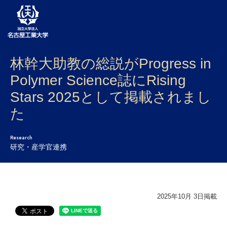
林幹大助教の総説がProgress in
大学案内
Polymer Science誌にRising
学部・大学院・センター
Stars 2025として掲載されまし
入試
た
学生生活
Research
研究・産学官連携
研究・産学官連携
社会連携
2025年10月 3日掲載
国際交流