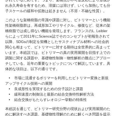
れ永久寿命を有するため、溶媒には溶けず、いくら加熱しても分
子スケールの緩和や拡散は起きません（不溶・不融な性質）。
このような架橋樹脂の常識や課題に対し、ビトリマーという機能
性架橋樹脂群は、再成形加工やリサイクル、修復など、従来の架
橋樹脂では成し得ない機能を発現します。フランスのL. Leibler
らによって2011年にScience誌でそのコンセプトが初報告されて
以降、SDGsの制定を契機としたサスティナブル材料への社会的
関心も相まって、ビトリマーに対する期待は全世界的に高まって
います。本総説では、ビトリマーの真の実用展開を目指す上での
調製に関する課題や、基礎物性制御・物性解析の難点にアプロー
チしている、近年の重要なトピックについて解説しています。具
体的な項目は、以下の通りです。
• 市場に流通するポリマーを利用したビトリマー変換と新規
アップサイクル技術への展開
• 良成形性を実現するための分子設計と課題
• 緩和速度の制御法と最新の結合交換特性解析方法
• 結合交換がもたらすレオロジー挙動の特殊性
本総説を通じて、ビトリマー研究分野の現状および実用展開のた
めに解決すべき課題、基礎物性理解のために解くべき問題を提示