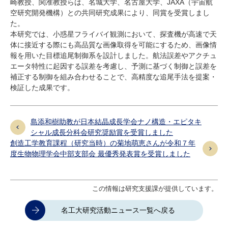
崎教授、関准教授らは、名城大学、名古屋大学、JAXA（宇宙航
空研究開発機構）との共同研究成果により、同賞を受賞しまし
た。
本研究では、小惑星フライバイ観測において、探査機が高速で天
体に接近する際にも高品質な画像取得を可能にするため、画像情
報を用いた目標追尾制御系を設計しました。航法誤差やアクチュ
エータ特性に起因する誤差を考慮し、予測に基づく制御と誤差を
補正する制御を組み合わせることで、高精度な追尾手法を提案・
検証した成果です。
島添和樹助教が日本結晶成長学会ナノ構造・エピタキ
シャル成長分科会研究奨励賞を受賞しました
創造工学教育課程（研究当時）の菊地萌恵さんが令和７年
度生物物理学会中部支部会 最優秀発表賞を受賞しました
この情報は研究支援課が提供しています。
名工大研究活動ニュース一覧へ戻る