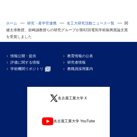
ホーム
研究・産学官連携
名工大研究活動ニュース一覧
関
健太准教授、岩崎誠教授らの研究グループが第82回電気学術振興賞論文賞
を受賞しました
情報公開・提供
教育情報の公表
評価に関する情報
研究者情報
学術機関リポジトリ
教職員採用案内
名古屋工業大学 X
名古屋工業大学 YouTube