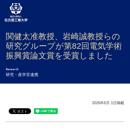
関健太准教授、岩崎誠教授らの
大学案内
研究グループが第82回電気学術
学部・大学院・センター
振興賞論文賞を受賞しました
入試
Research
学生生活
研究・産学官連携
研究・産学官連携
社会連携
2026年6月 1日掲載
国際交流