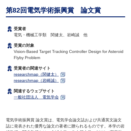
研究・教員Navi
第82回電気学術振興賞 論文賞
受験生
在学生
卒業生
受賞者
企業・研究者
地域・一般
電気・機械工学類 関健太、岩崎誠 他
寄附のお願い
受賞の対象
アクセス
キャンパスマップ
お問い合わせ
English
資料請求
Vision-Based Target Tracking Controller Design for Asteroid
Flyby Problem
受賞者の関連サイト
researchmap（関健太）
researchmap（岩崎誠）
関連するウェブサイト
一般社団法人 電気学会
電気学術振興賞 論文賞は、電気学会論文誌および共通英文論文
誌に発表された優秀な論文の著者に贈られるものです。本学の岩