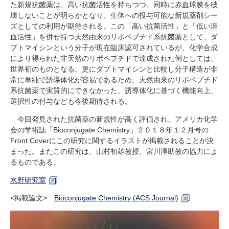
た新規抗菌薬は、高い抗菌活性を持ちつつ、同時に赤血球膜を破
壊しないことが明らかとなり、生体への投与可能な新規薬剤シー
ズとしての利用が期待される。この「高い抗菌活性」と「低い溶
血活性」を併せ持つ天然由来のリポペプチド系抗菌薬として、ダ
プトマイシンという分子が現在臨床認可されているが、化学合成
により得られた非天然のリポペプチドで達成された例としては、
世界初のものとなる。更にダプトマイシンと比較し分子構造が非
常に単純で誘導体化が容易であるため、天然由来のリポペプチド
系抗菌薬で実質的にできなかった、誘導体化に基づく機能向上、
選択性の付与なども今後期待される。
今回発見された抗菌薬の新規性が高く評価され、アメリカ化学
会の学術誌「Bioconjugate Chemistry」２０１８年１２月号の
Front Coverにこの研究に関するイラストが掲載されることが決
まった。またこの研究は、山村初雄教授、宮川淳助教の協力によ
るものである。
水野研究室
<掲載論文>
Bioconjugate Chemistry (ACS Journal)