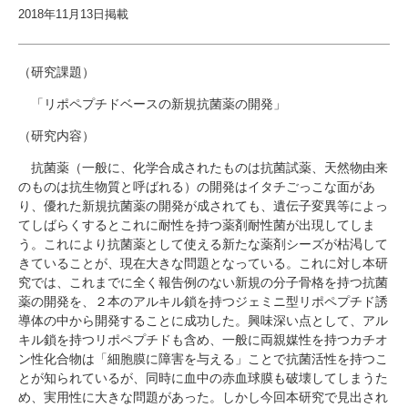
研究・教員Navi
2018年11月13日掲載
（研究課題）
受験生
在学生
卒業生
企業・研究者
地域・一般
「リポペプチドベースの新規抗菌薬の開発」
寄附のお願い
（研究内容）
アクセス
キャンパスマップ
お問い合わせ
English
資料請求
抗菌薬（一般に、化学合成されたものは抗菌試薬、天然物由来
のものは抗生物質と呼ばれる）の開発はイタチごっこな面があ
り、優れた新規抗菌薬の開発が成されても、遺伝子変異等によっ
てしばらくするとこれに耐性を持つ薬剤耐性菌が出現してしま
う。これにより抗菌薬として使える新たな薬剤シーズが枯渇して
きていることが、現在大きな問題となっている。これに対し本研
究では、これまでに全く報告例のない新規の分子骨格を持つ抗菌
薬の開発を、２本のアルキル鎖を持つジェミニ型リポペプチド誘
導体の中から開発することに成功した。興味深い点として、アル
キル鎖を持つリポペプチドも含め、一般に両親媒性を持つカチオ
ン性化合物は「細胞膜に障害を与える」ことで抗菌活性を持つこ
とが知られているが、同時に血中の赤血球膜も破壊してしまうた
め、実用性に大きな問題があった。しかし今回本研究で見出され