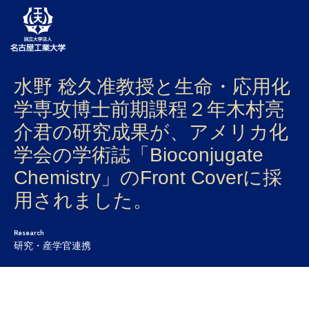
水野 稔久准教授と生命・応用化
大学案内
学専攻博士前期課程２年木村亮
学部・大学院・センター
介君の研究成果が、アメリカ化
入試
学会の学術誌「Bioconjugate
Chemistry」のFront Coverに採
学生生活
用されました。
研究・産学官連携
Research
社会連携
研究・産学官連携
国際交流