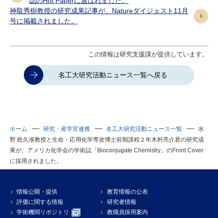
誌のHot Paperに選ばれました。
神取秀樹教授の研究成果記事が、Natureダイジェスト11月
号に掲載されました。
この情報は研究支援課が提供しています。
名工大研究活動ニュース一覧へ戻る
ホーム
研究・産学官連携
名工大研究活動ニュース一覧
水
野 稔久准教授と生命・応用化学専攻博士前期課程２年木村亮介君の研究成
果が、アメリカ化学会の学術誌「Bioconjugate Chemistry」のFront Cover
に採用されました。
情報公開・提供
教育情報の公表
評価に関する情報
研究者情報
学術機関リポジトリ
教職員採用案内