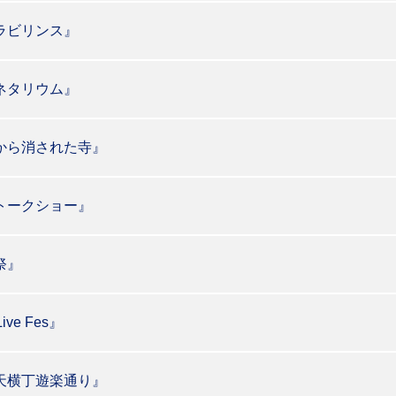
ラビリンス』
ネタリウム』
から消された寺』
トークショー』
祭』
ve Fes』
天横丁遊楽通り』