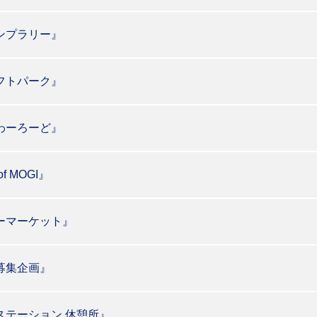
ンプラリー』
フトパーク』
わーろーど』
f MOGI』
ーマーケット』
募集企画』
ステーション 休憩所』