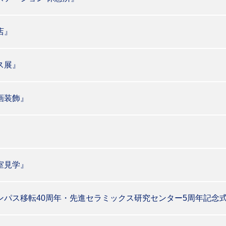
店』
ス展』
画装飾』
室見学』
ンパス移転40周年・先進セラミックス研究センター5周年記念