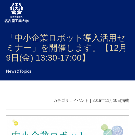
「中小企業ロボット導入活用セ
大学案内
ミナー」を開催します。【12月
学部・大学院・センター
9日(金) 13:30-17:00】
入試
News&Topics
学生生活
研究・産学官連携
カテゴリ：イベント｜2016年11月10日掲載
社会連携
国際交流