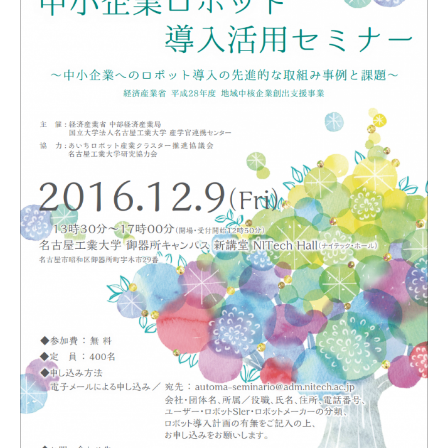
研究・教員Navi
受験生
在学生
卒業生
企業・研究者
地域・一般
寄附のお願い
アクセス
キャンパスマップ
お問い合わせ
English
資料請求