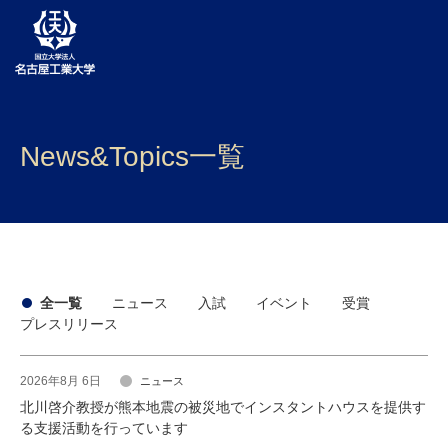
大学案内
News&Topics一覧
学部・大学院・センター
入試
学生生活
研究・産学官連携
全一覧
ニュース
入試
イベント
受賞
プレスリリース
社会連携
2026年8月 6日
ニュース
国際交流
北川啓介教授が熊本地震の被災地でインスタントハウスを提供す
る支援活動を行っています