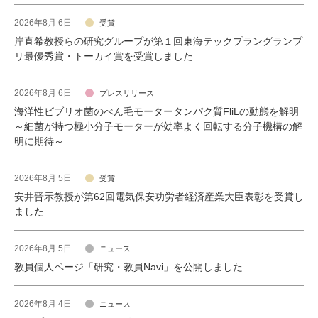
研究・教員Navi
2026年8月 6日
受賞
岸直希教授らの研究グループが第１回東海テックプラングランプ
リ最優秀賞・トーカイ賞を受賞しました
受験生
在学生
卒業生
企業・研究者
地域・一般
2026年8月 6日
プレスリリース
寄附のお願い
海洋性ビブリオ菌のべん毛モータータンパク質FliLの動態を解明
アクセス
キャンパスマップ
お問い合わせ
English
資料請求
～細菌が持つ極小分子モーターが効率よく回転する分子機構の解
明に期待～
2026年8月 5日
受賞
安井晋示教授が第62回電気保安功労者経済産業大臣表彰を受賞し
ました
2026年8月 5日
ニュース
教員個人ページ「研究・教員Navi」を公開しました
2026年8月 4日
ニュース